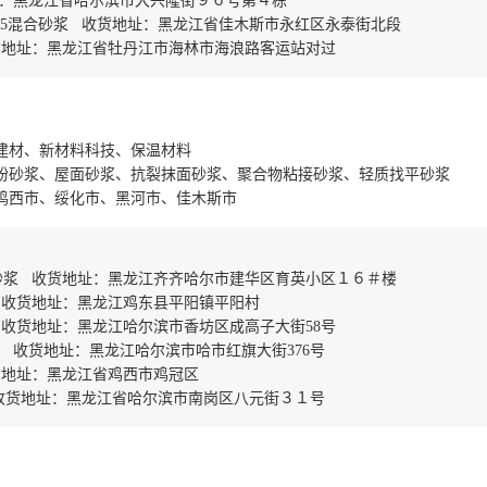
址：黑龙江省哈尔滨市大兴隆街９６号第４栋
5混合砂浆 收货地址：黑龙江省佳木斯市永红区永泰街北段
货地址：黑龙江省牡丹江市海林市海浪路客运站对过
建材、新材料科技、保温材料
粉砂浆、屋面砂浆、抗裂抹面砂浆、聚合物粘接砂浆、轻质找平砂浆
鸡西市、绥化市、黑河市、佳木斯市
砂浆 收货地址：黑龙江齐齐哈尔市建华区育英小区１６＃楼
 收货地址：黑龙江鸡东县平阳镇平阳村
收货地址：黑龙江哈尔滨市香坊区成高子大街58号
 收货地址：黑龙江哈尔滨市哈市红旗大街376号
货地址：黑龙江省鸡西市鸡冠区
收货地址：黑龙江省哈尔滨市南岗区八元街３１号