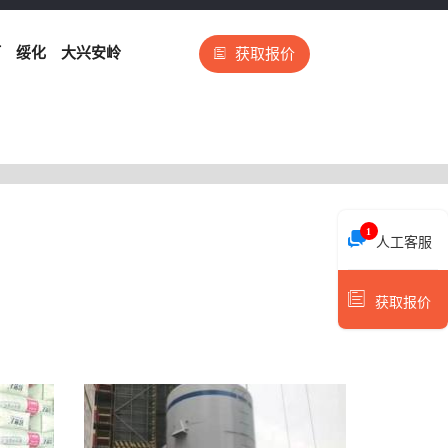
河
绥化
大兴安岭
获取报价
1
人工客服
获取报价