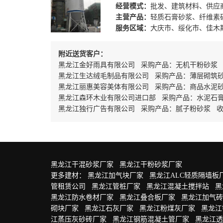
经营模式：
批发、建筑材料、供应
主营产品：
轻质石膏砂浆、纤维素
服务区域：
大庆市、绥化市、佳木
附近送货客户：
黑龙江金好雨具有限公司 采购产品：无机干粉砂浆
黑龙江生达绒毛制品有限公司 采购产品：薄层砌筑砂
黑龙江丽惠美容美体有限公司 采购产品：商品水泥
黑龙江森环木业有限公司进口部 采购产品：水泥石
黑龙江独行广告有限公司 采购产品：腻子粉砂浆 收货
黑龙江干混砂浆厂家
黑龙江干粉砂浆厂家
更多建材：
黑龙江加气块厂家
黑龙江ALC轻质隔墙板
管租赁公司
黑龙江管桩厂家
黑龙江混凝土搅拌站
黑
黑龙江防水卷材厂家
黑龙江叠合板厂家
黑龙江加气砖
砌块厂家
黑龙江石灰厂家
黑龙江粉煤灰厂家
黑龙江
江蒸压灰砂砖厂家
黑龙江钢筋混凝土管厂家
黑龙江透