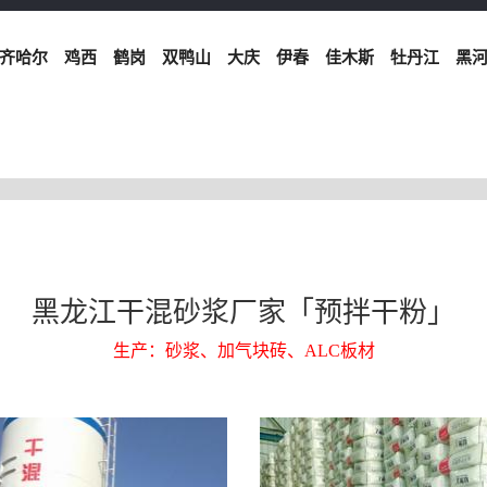
齐哈尔
鸡西
鹤岗
双鸭山
大庆
伊春
佳木斯
牡丹江
黑
黑龙江干混砂浆厂家「预拌干粉」
生产：砂浆、加气块砖、ALC板材