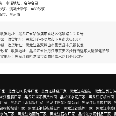
商、电话地址、名单名录
砂浆、混凝土砂浆、m30砂浆
斯市、黑河市
 收货地址：黑龙江省哈尔滨市香坊区化轴路１２０号
浆 收货地址：黑龙江齐齐哈尔市卜奎南大街188号
砂浆 收货地址：黑龙江省双鸭山市集贤县丰乐镇长发
膏砂浆 收货地址：黑龙江省牡丹江市东安区步行街远东大厦保健品部
地址：黑龙江省哈尔滨市南岗区富水路114号203室
厂家
黑龙江PC构件厂家
黑龙江砂浆厂家
黑龙江商混站
黑龙江页岩
龙江钢筋厂家
黑龙江塔吊租赁公司
黑龙江水泥厂家
黑龙江打桩公司
厂家
黑龙江止水钢板厂家
黑龙江爬架租赁公司
黑龙江沥青搅拌站
铝模板租赁厂家
黑龙江钢板租赁公司
黑龙江钢结构厂家
黑龙江电缆
水砖厂家
黑龙江地面砖厂家
黑龙江石材厂家
黑龙江水泥制品厂家